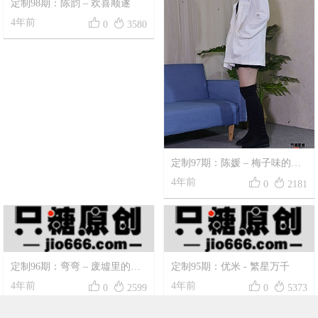
定制98期：陈韵 – 欢喜顺遂
定制97期：陈媛 – 梅子味的晚
风




4年前
4年前
0
3580
0
2181
定制96期：弯弯 – 废墟里的玫
定制95期：优米 - 繁星万千
瑰照样浪漫




4年前
4年前
0
2599
0
5373