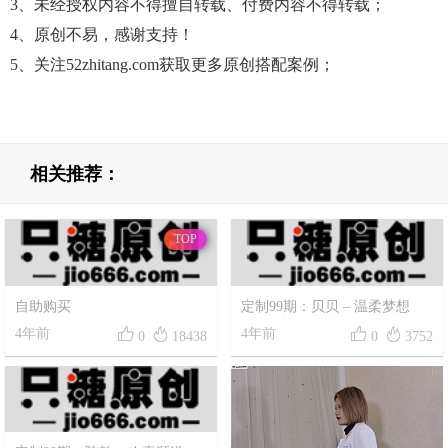
3、未经授权内容不得擅自转载、付费内容不得转载；
4、原创不易，感谢支持！
5、关注52zhitang.com获取更多原创搭配案例；
相关推荐：
TOP
自助购买
定制99期：贝贝 – 温柔梦想




4年前
4年前
0
18438
0
3752