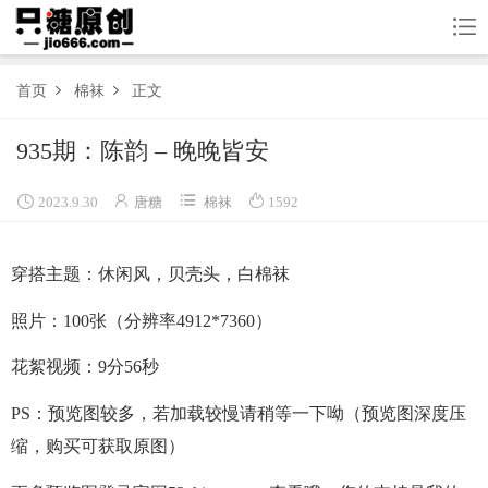

首页
棉袜
正文


首页
935期：陈韵 – 晚晚皆安
船袜




2023.9.30
唐糖
棉袜
1592
棉袜
穿搭主题：休闲风，贝壳头，白棉袜
长丝
照片：100张（分辨率4912*7360）
短丝
花絮视频：9分56秒
果足
联系
PS：预览图较多，若加载较慢请稍等一下呦（预览图深度压
缩，购买可获取原图）
购买图集