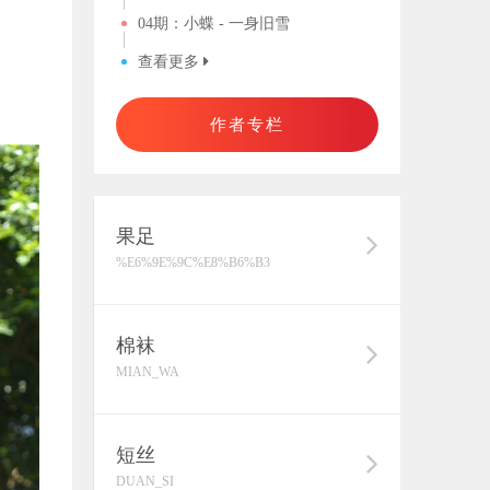
04期：小蝶 - 一身旧雪
查看更多
作者专栏
果足
%E6%9E%9C%E8%B6%B3
棉袜
MIAN_WA
短丝
DUAN_SI