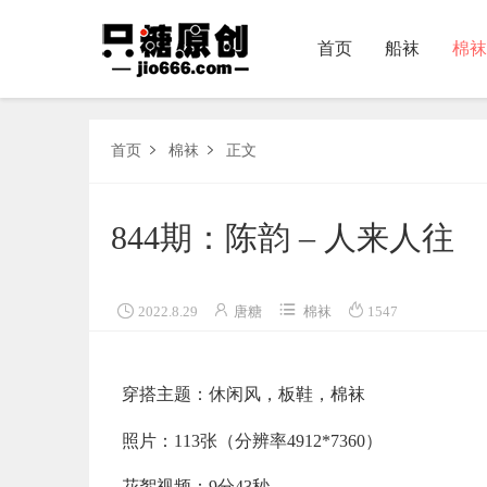
首页
船袜
棉袜
首页
首页
棉袜
正文


船袜
844期：陈韵 – 人来人往
棉袜
长丝




2022.8.29
唐糖
棉袜
1547
短丝
果足
穿搭主题：休闲风，板鞋，棉袜
联系
照片：113张（分辨率4912*7360）
购买图集
花絮视频：9分43秒