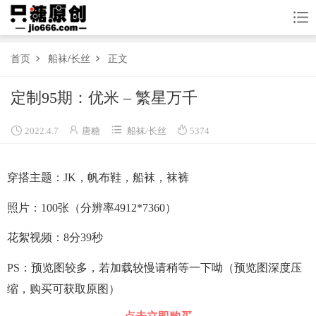

首页
船袜
/
长丝
正文


首页
定制95期：优米 – 繁星万千
船袜




2022.4.7
唐糖
船袜
/
长丝
5374
棉袜
穿搭主题：JK，帆布鞋，船袜，袜裤
长丝
照片：100张（分辨率4912*7360）
短丝
花絮视频：8分39秒
果足
联系
PS：预览图较多，若加载较慢请稍等一下呦（预览图深度压
缩，购买可获取原图）
购买图集