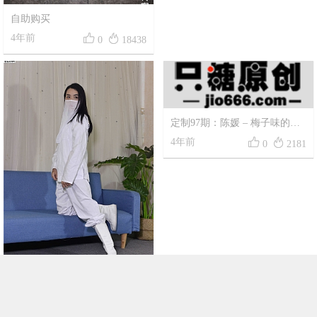
自助购买


4年前
0
18438
定制98期：陈韵 – 欢喜顺遂
定制97期：陈媛 – 梅子味的晚
风




4年前
4年前
0
3580
0
2181